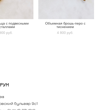
ьца с подвесными
Объемная брошь-перо с
сталлами
тиснением
900 pуб.
4 800 pуб.
РУМ
ва
овский бульвар 9с1