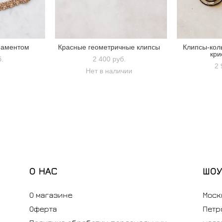
наментом
Красные геометричные клипсы
Клипсы-кол
кри
б.
2 400 pуб.
2 
Нет в наличии
О НАС
ШОУ
О магазине
Моск
Оферта
Петр