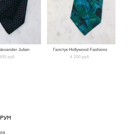
lexander Julian
Галстук Hollywood Fashions
800 pуб.
4 200 pуб.
РУМ
ва