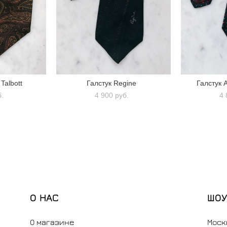
Talbott
Галстук Regine
Галстук A
б.
4 900 pуб.
4 
О НАС
ШОУ
О магазине
Моск