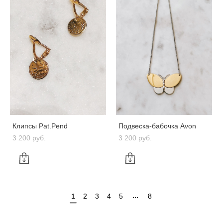
Клипсы Pat.Pend
Подвеска-бабочка Avon
3 200 pуб.
3 200 pуб.
...
1
2
3
4
5
8